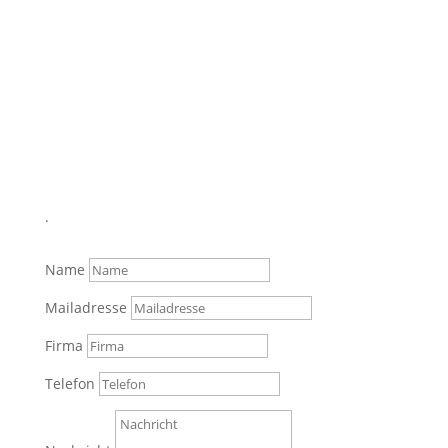
Filiale
Kirchstr. 2 A
76835 Flemlingen
Telefon 0172 /
7 60 77 83
.
Name
Mailadresse
Firma
Telefon