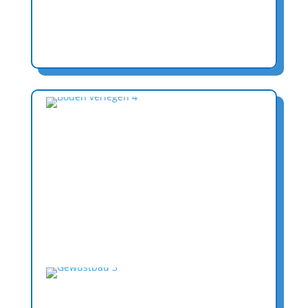
gehören zu unseren Leistungen. Treten Sie
einfach mit uns in Kontakt und lassen Sie sich
über die verschiedenen Dämm- und
Fördermöglichkeiten beraten.
Bodenverlegearbeiten
Die Verlegung von Vinylböden, PVC-Böden,
Teppichböden und Laminatböden zählen
ebenfalls zu unseren angebotenen
Leistungen. Hier steht uns ein starker Partner
an der Seite.