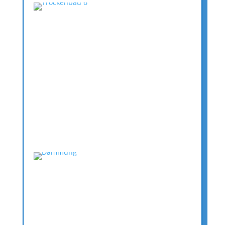
Trockenausbau
Beim Neubau oder auch bei einer
Renovierung besteht die Möglichkeit in der
Trokenbauweise für Sie zu arbeiten. In dieser
Bauweise können Wand, Decken und sogar
Fußböden hergestellt werden. Die Vorteile
sind eindeutig durch das geringe Gewicht und
kurzen Trocknungszeiten zu sehen.
Dämmung
Auch Fassadendämmungen mit
verschiedenen Materialien nach KFW-Norm