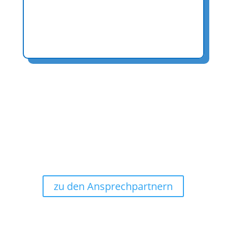
Mit einer Durchgangshöhe von 2 m und einer
Breite von 0,96 m passt unser Hubsteiger auch
durch normale Türen.
Fragen?
Sie haben noch Fragen oder brauchen weitere
Unterstützung? Nehmen Sie direkt mit einem
unserer Mitarbeiter Kontakt auf.
zu den Ansprechpartnern