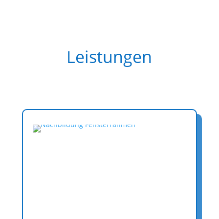
Leistungen
Maler - Tapezierarbeiten
Zu unseren Leistungen gehören Maler-,
Tapezier-, Lackier- und Beschichtungsarbeiten
aller Art im Innen- und Außenbereich.