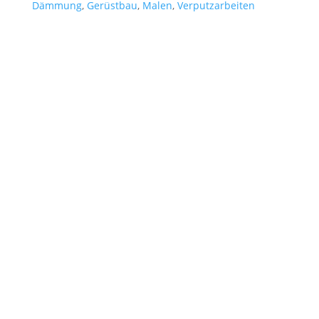
Dämmung
,
Gerüstbau
,
Malen
,
Verputzarbeiten
Kontakt

Betriebsstätte